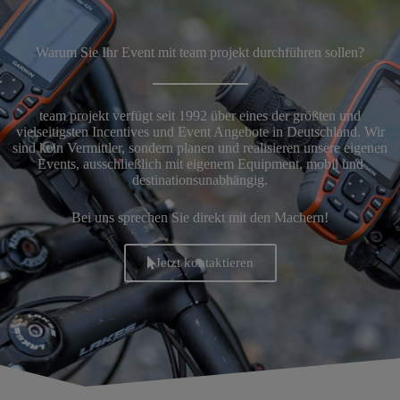
Warum Sie Ihr Event mit team projekt durchführen sollen?
team projekt verfügt seit 1992 über eines der größten und
vielseitigsten Incentives und Event Angebote in Deutschland. Wir
sind kein Vermittler, sondern planen und realisieren unsere eigenen
Events, ausschließlich mit eigenem Equipment, mobil und
destinationsunabhängig.
Bei uns sprechen Sie direkt mit den Machern!
Jetzt kontaktieren