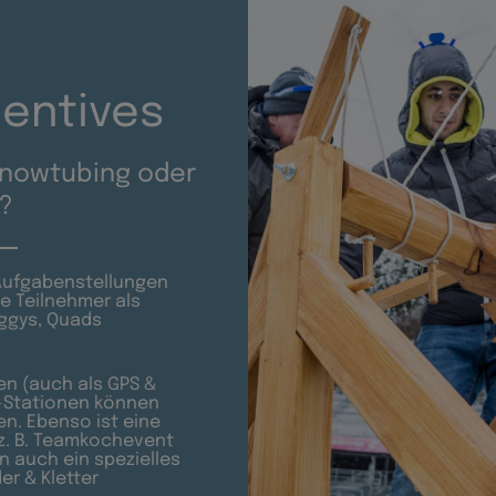
centives
 Snowtubing oder
?
 Aufgabenstellungen
 Teilnehmer als
uggys, Quads
en (auch als GPS &
m-Stationen können
n. Ebenso ist eine
z. B. Teamkochevent
n auch ein spezielles
r & Kletter