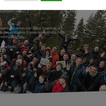
rchführen sollen?
itigsten Incentives und Event Angebote in
en unsere eigenen Events, ausschließlich mit
ionsunabhängig.
en Machern!