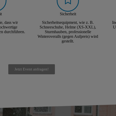
ät
Sicherheit
ie, dass wir
Sicherheitsequipment, wie z. B.
In
hochwertige
Schneeschuhe, Helme (XS-XXL),
U
en durchführen.
Sturmhauben, professionelle
Winteroveralls (gegen Aufpreis) wird
gestellt.
Jetzt Event anfragen!