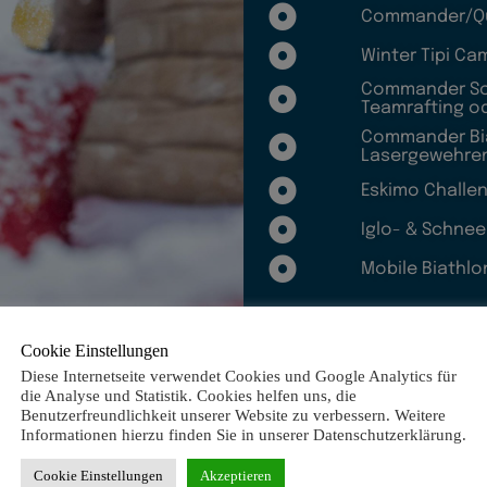
Commander/Qu
Winter Tipi Ca
Commander Sch
Teamrafting o
Commander Bia
Lasergewehren
Eskimo Challen
Iglo- & Schne
Mobile Biathlo
Cookie Einstellungen
Diese Internetseite verwendet Cookies und Google Analytics für
die Analyse und Statistik. Cookies helfen uns, die
Benutzerfreundlichkeit unserer Website zu verbessern. Weitere
Informationen hierzu finden Sie in unserer Datenschutzerklärung.
Cookie Einstellungen
Akzeptieren