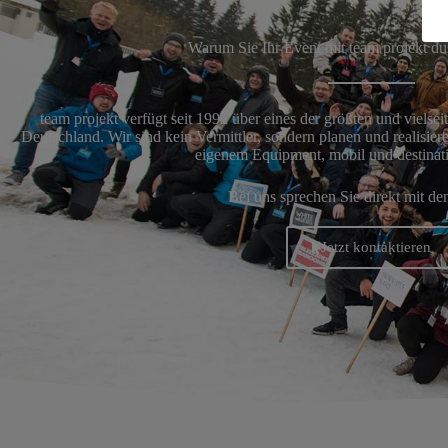
Warum Sie Ihr Event mit team projekt du
team projekt verfügt seit 1992 über eines der größten und vielse
Deutschland. Wir sind kein Vermittler, sondern planen und realisier
eigenem Equipment, mobil und destinat
Bei uns sprechen Sie direkt mit d
Jetzt kontaktieren