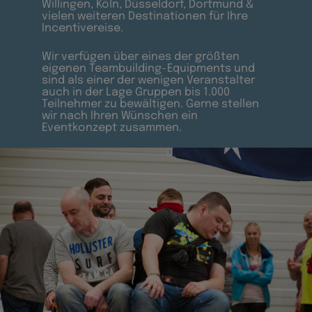
Willingen, Köln, Düsseldorf, Dortmund &
vielen weiteren Destinationen für Ihre
Incentivereise.
Wir verfügen über eines der größten
eigenen Teambuilding-Equipments und
sind als einer der wenigen Veranstalter
auch in der Lage Gruppen bis 1.000
Teilnehmer zu bewältigen. Gerne stellen
wir nach Ihren Wünschen ein
Eventkonzept zusammen.