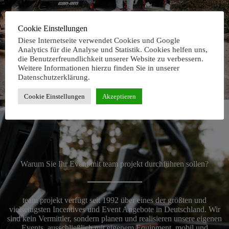
Cookie Einstellungen
Diese Internetseite verwendet Cookies und Google
Analytics für die Analyse und Statistik. Cookies helfen uns,
die Benutzerfreundlichkeit unserer Website zu verbessern.
Weitere Informationen hierzu finden Sie in unserer
Datenschutzerklärung.
Cookie Einstellungen
Akzeptieren
Warum Sie Ihr Event mit team projekt durchführen sollen?
team projekt verfügt seit 1992 über eines der größten und
vielseitigsten Incentives und Event Angebote in Deutschland. Wir
sind kein Vermittler, sondern planen und realisieren unsere eigenen
Events, ausschließlich mit eigenem Equipment, mobil und