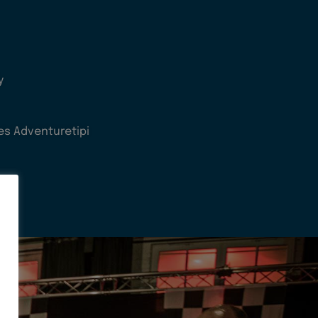
y
es Adventuretipi