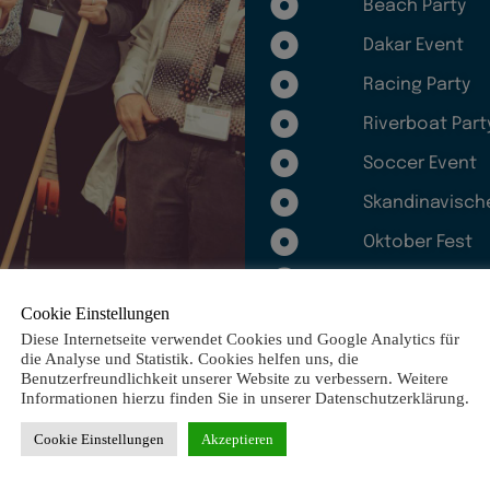
Beach Party
Dakar Event
Racing Party
Riverboat Part
Soccer Event
Skandinavisch
Oktober Fest
Oldtimer Event
Cookie Einstellungen
Diese Internetseite verwendet Cookies und Google Analytics für
die Analyse und Statistik. Cookies helfen uns, die
Benutzerfreundlichkeit unserer Website zu verbessern. Weitere
Informationen hierzu finden Sie in unserer Datenschutzerklärung.
Cookie Einstellungen
Akzeptieren