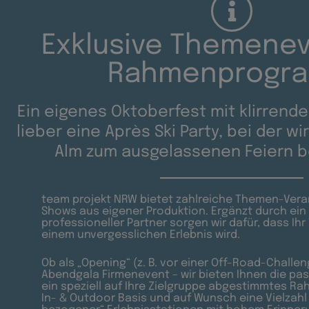
Exklusive Themenev
Rahmenprogr
Ein eigenes Oktoberfest mit klirrend
lieber eine Après Ski Party, bei der wi
Alm zum ausgelassenen Feiern b
team projekt NRW bietet zahlreiche Themen-Ver
Shows aus eigener Produktion. Ergänzt durch ei
professioneller Partner sorgen wir dafür, dass I
einem unvergesslichen Erlebnis wird.
Ob als „Opening“ (z. B. vor einer Off-Road-Challen
Abendgala Firmenevent – wir bieten Ihnen die pa
ein speziell auf Ihre Zielgruppe abgestimmtes 
In- & Outdoor Basis und auf Wunsch eine Vielzahl