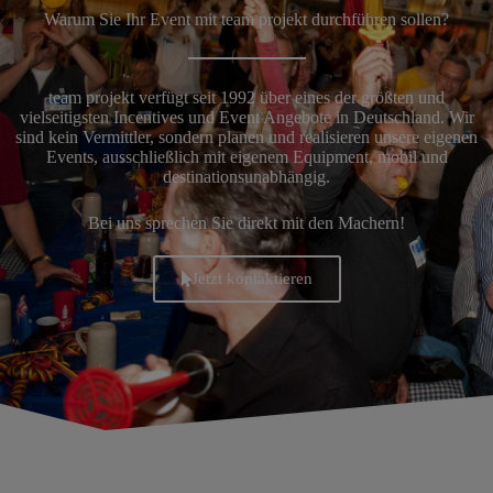
Warum Sie Ihr Event mit team projekt durchführen sollen?
team projekt verfügt seit 1992 über eines der größten und
vielseitigsten Incentives und Event Angebote in Deutschland. Wir
sind kein Vermittler, sondern planen und realisieren unsere eigenen
Events, ausschließlich mit eigenem Equipment, mobil und
destinationsunabhängig.
Bei uns sprechen Sie direkt mit den Machern!
Jetzt kontaktieren